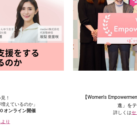
【Women’s Empower
必見！
が増えているのか」
進」をテ
50 オンライン開催
詳しくは
セ
らより