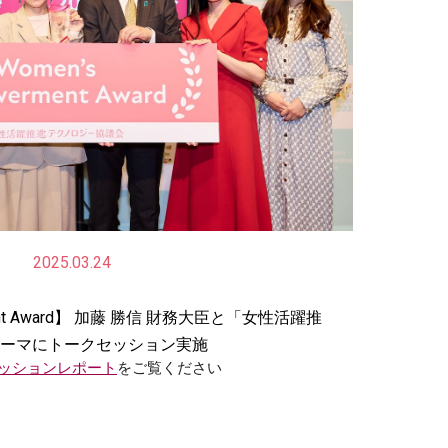
2025.03.24
ment Award】 加藤 勝信 財務大臣と「女性活躍推
ーマにトークセッション実施
ッションレポート
をご覧ください